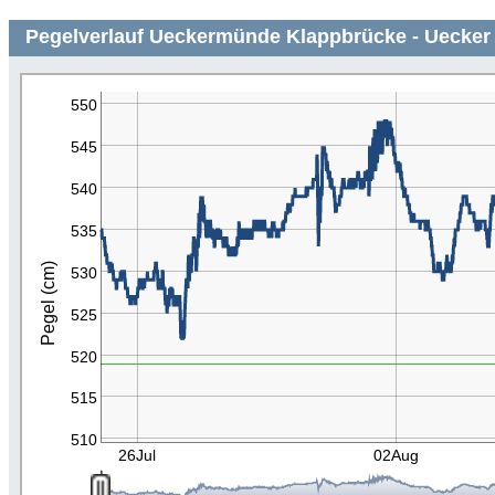
Pegelverlauf Ueckermünde Klappbrücke - Uecker 
550
545
540
535
Pegel (cm)
530
525
520
515
510
26Jul
02Aug