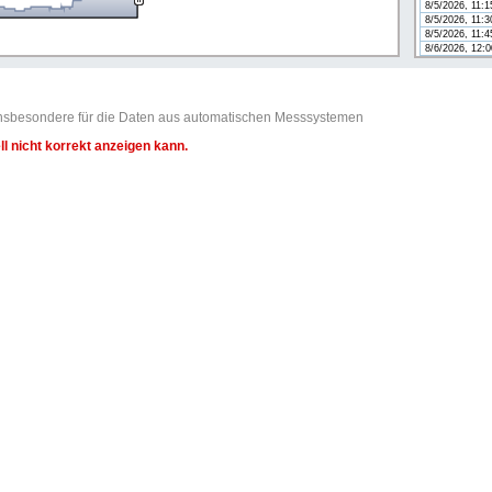
8/5/2026, 11:
8/5/2026, 11:
8/5/2026, 11:
8/6/2026, 12:
t insbesondere für die Daten aus automatischen Messsystemen
l nicht korrekt anzeigen kann.