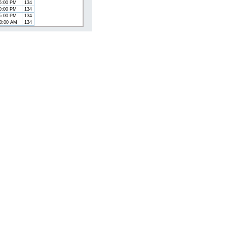
15:00 PM
134
30:00 PM
134
45:00 PM
134
00:00 AM
134