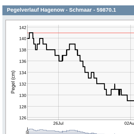
Pegelverlauf Hagenow - Schmaar - 59870.1
142
140
138
136
134
Pegel (cm)
132
130
128
126
26Jul
02A