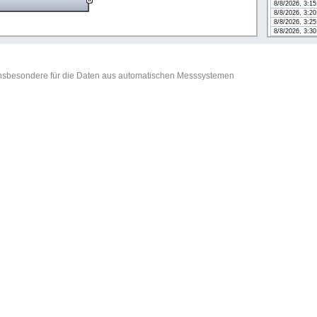
8/8/2026, 3:1
8/8/2026, 3:2
8/8/2026, 3:2
8/8/2026, 3:3
t insbesondere für die Daten aus automatischen Messsystemen