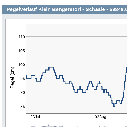
Pegelverlauf Klein Bengerstorf - Schaale - 59848.
110
105
100
Pegel (cm)
95
90
85
26Jul
02Aug