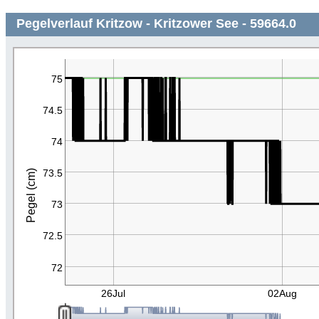
Pegelverlauf Kritzow - Kritzower See - 59664.0
75
74.5
74
73.5
Pegel (cm)
73
72.5
72
26Jul
02Aug