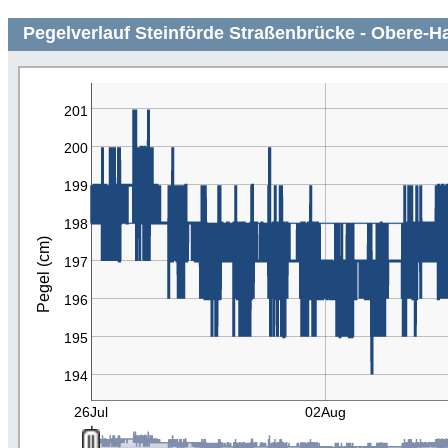
Pegelverlauf Steinförde Straßenbrücke - Obere-H
201
200
199
198
Pegel (cm)
197
196
195
194
26Jul
02Aug