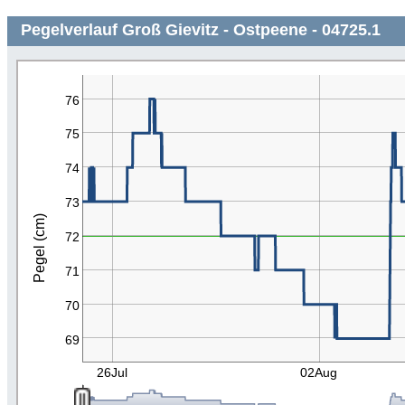
Pegelverlauf Groß Gievitz - Ostpeene - 04725.1
76
75
74
73
Pegel (cm)
72
71
70
69
26Jul
02Aug