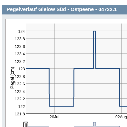
Pegelverlauf Gielow Süd - Ostpeene - 04722.1
124
123.8
123.6
123.4
123.2
123
Pegel (cm)
122.8
122.6
122.4
122.2
122
121.8
26Jul
02Au