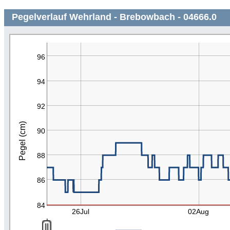
Pegelverlauf Wehrland - Brebowbach - 04666.0
96
94
92
Pegel (cm)
90
88
86
84
26Jul
02Aug