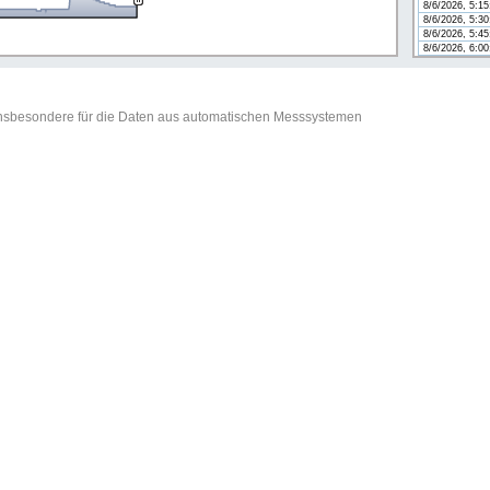
8/6/2026, 5:1
8/6/2026, 5:3
8/6/2026, 5:4
8/6/2026, 6:0
t insbesondere für die Daten aus automatischen Messsystemen