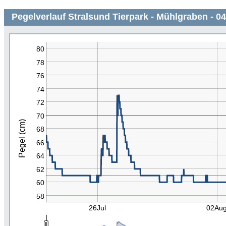
Pegelverlauf Stralsund Tierpark - Mühlgraben - 0
80
78
76
74
72
70
Pegel (cm)
68
66
64
62
60
58
26Jul
02Au