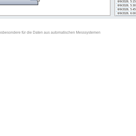
8/9/2026, 5:1
8/9/2026, 5:3
8/9/2026, 5:4
8/9/2026, 6:0
t insbesondere für die Daten aus automatischen Messsystemen