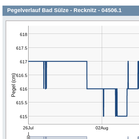
Pegelverlauf Bad Sülze - Recknitz - 04506.1
618
617.5
617
616.5
Pegel (cm)
616
615.5
615
26Jul
02Aug