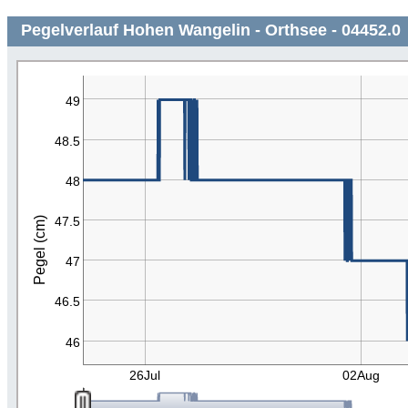
Pegelverlauf Hohen Wangelin - Orthsee - 04452.0
49
48.5
48
47.5
Pegel (cm)
47
46.5
46
26Jul
02Aug