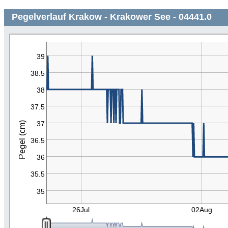
Pegelverlauf Krakow - Krakower See - 04441.0
39
38.5
38
37.5
37
Pegel (cm)
36.5
36
35.5
35
26Jul
02Aug